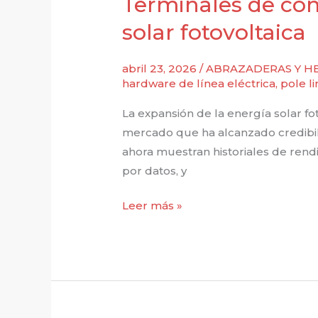
Terminales de com
argentino
solar fotovoltaica
abril 23, 2026
/
ABRAZADERAS Y HE
hardware de línea eléctrica
,
pole l
La expansión de la energía solar f
mercado que ha alcanzado credibili
ahora muestran historiales de rend
por datos, y
Terminales
Leer más »
de
compresión
en
Argentina:
Desafíos