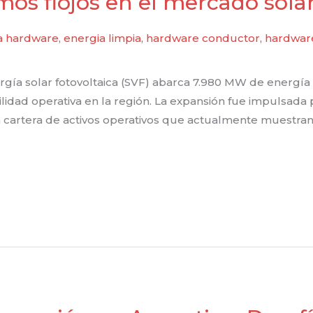
mos flojos en el mercado sola
a hardware
,
energia limpia
,
hardware conductor
,
hardware
rgía solar fotovoltaica (SVF) abarca 7.980 MW de energía
idad operativa en la región. La expansión fue impulsad
a cartera de activos operativos que actualmente muestran