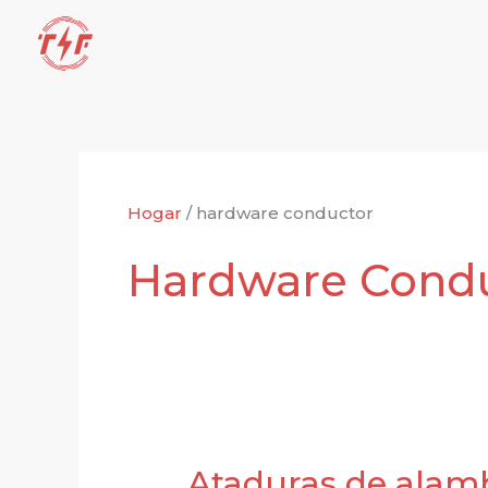
Ir
al
contenido
Hogar
/
hardware conductor
Hardware Cond
Ataduras de alamb