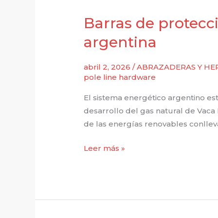
de
la
Barras de protecci
energía
argentina
solar
fotovoltaica
abril 2, 2026
/
ABRAZADERAS Y HER
pole line hardware
El sistema energético argentino est
desarrollo del gas natural de Vaca
de las energías renovables conlleva
Barras
Leer más »
de
protección:
Control
de
calidad