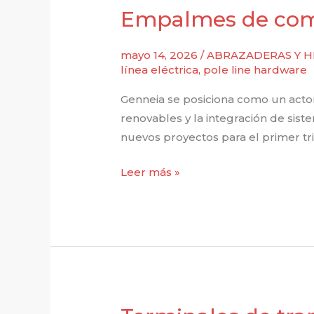
futuro
Empalmes de comp
minero
de
mayo 14, 2026
/
ABRAZADERAS Y H
Chile.
línea eléctrica
,
pole line hardware
Genneia se posiciona como un actor
renovables y la integración de sis
nuevos proyectos para el primer tr
Empalmes
Leer más »
de
compresión
para
redes
BESS
de
Argentina