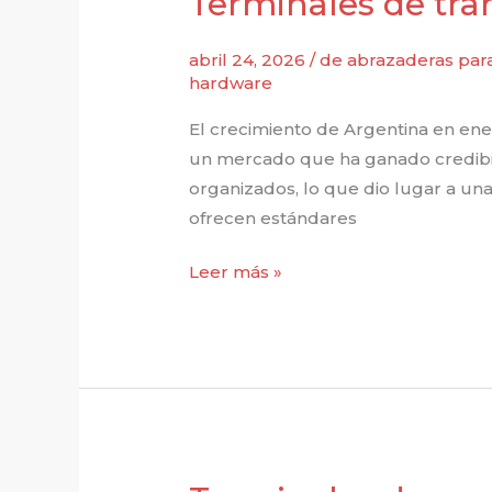
Terminales de tra
abril 24, 2026
/
de abrazaderas par
hardware
El crecimiento de Argentina en ene
un mercado que ha ganado credibil
organizados, lo que dio lugar a un
ofrecen estándares
Terminales
Leer más »
de
tramos
flojos
en
el
mercado
solar