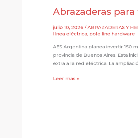
a
Abrazaderas para 
la
integración
julio 10, 2026
/
ABRAZADERAS Y HE
en
línea eléctrica
,
pole line hardware
la
AES Argentina planea invertir 150 
red
provincia de Buenos Aires. Esta ini
eléctrica
extra a la red eléctrica. La amplia
de
Brasil
Abrazaderas
Leer más »
para
tirantes
para
parques
eólicos
de
AES