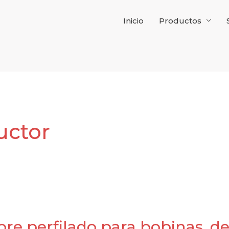
Inicio
Productos
uctor
re perfilado para bobinas, de