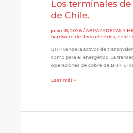
Los terminales de
Argentina
de Chile.
junio 18, 2026
/
ABRAZADERAS Y HE
hardware de línea eléctrica
,
pole l
BHP venderá activos de transmisión
como para el energético. La transac
operaciones de cobre de BHP. El ca
Los
Leer más »
terminales
de
cable
preformados
impulsan
el