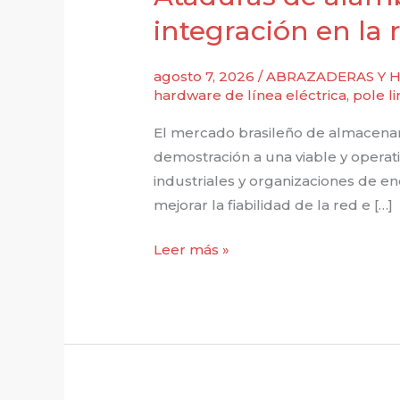
integración en la r
agosto 7, 2026
/
ABRAZADERAS Y H
hardware de línea eléctrica
,
pole l
El mercado brasileño de almacenam
demostración a una viable y operat
industriales y organizaciones de e
mejorar la fiabilidad de la red e […]
Ataduras
Leer más »
de
alambre
perfilado
para
bobinas,
destinadas