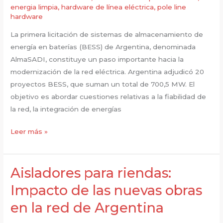
energia limpia
,
hardware de línea eléctrica
,
pole line
hardware
La primera licitación de sistemas de almacenamiento de
energía en baterías (BESS) de Argentina, denominada
AlmaSADI, constituye un paso importante hacia la
modernización de la red eléctrica. Argentina adjudicó 20
proyectos BESS, que suman un total de 700,5 MW. El
objetivo es abordar cuestiones relativas a la fiabilidad de
la red, la integración de energías
Abrazaderas
Leer más »
de
conexión
a
Aisladores para riendas:
tierra
Impacto de las nuevas obras
tipo
en la red de Argentina
y
riesgos