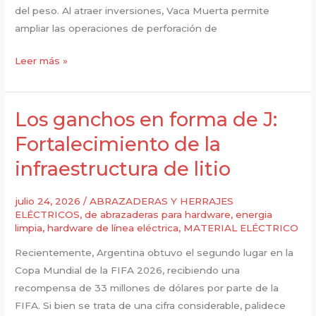
del peso. Al atraer inversiones, Vaca Muerta permite
ampliar las operaciones de perforación de
grilletes
Leer más »
tipo
horquilla
bola
Los ganchos en forma de J:
en
Fortalecimiento de la
Vaca
infraestructura de litio
Muerta
Power
Networks
julio 24, 2026
/
ABRAZADERAS Y HERRAJES
ELÉCTRICOS
,
de abrazaderas para hardware
,
energia
limpia
,
hardware de línea eléctrica
,
MATERIAL ELÉCTRICO
Recientemente, Argentina obtuvo el segundo lugar en la
Copa Mundial de la FIFA 2026, recibiendo una
recompensa de 33 millones de dólares por parte de la
FIFA. Si bien se trata de una cifra considerable, palidece