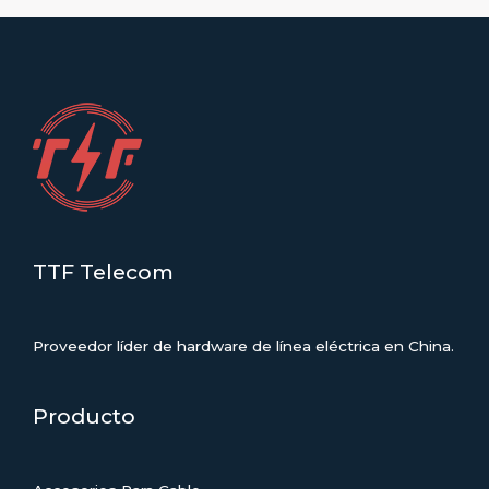
nuevas
obras
en
la
red
de
Argentina
TTF Telecom
Proveedor líder de hardware de línea eléctrica en China.
Producto