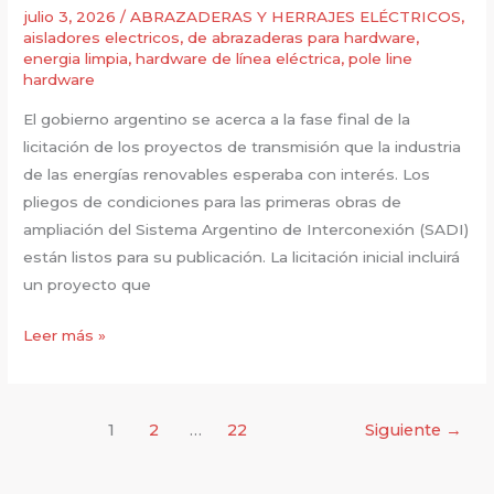
de
julio 3, 2026
/
ABRAZADERAS Y HERRAJES ELÉCTRICOS
,
aisladores electricos
,
de abrazaderas para hardware
,
los
energia limpia
,
hardware de línea eléctrica
,
pole line
sistemas
hardware
AlmaSADI
El gobierno argentino se acerca a la fase final de la
BESS
licitación de los proyectos de transmisión que la industria
de las energías renovables esperaba con interés. Los
pliegos de condiciones para las primeras obras de
ampliación del Sistema Argentino de Interconexión (SADI)
están listos para su publicación. La licitación inicial incluirá
un proyecto que
Aisladores
Leer más »
para
riendas:
Impacto
1
2
…
22
Siguiente
→
de
las