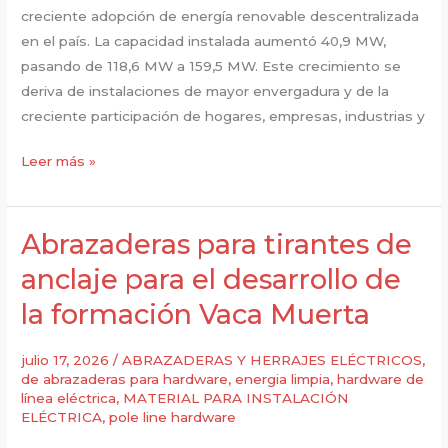
creciente adopción de energía renovable descentralizada
en el país. La capacidad instalada aumentó 40,9 MW,
pasando de 118,6 MW a 159,5 MW. Este crecimiento se
deriva de instalaciones de mayor envergadura y de la
creciente participación de hogares, empresas, industrias y
Terminales
Leer más »
de
aluminio
soldados:
Abrazaderas para tirantes de
impulsando
anclaje para el desarrollo de
el
la formación Vaca Muerta
crecimiento
de
la
julio 17, 2026
/
ABRAZADERAS Y HERRAJES ELÉCTRICOS
,
de abrazaderas para hardware
,
energia limpia
,
hardware de
red
línea eléctrica
,
MATERIAL PARA INSTALACIÓN
de
ELÉCTRICA
,
pole line hardware
generación