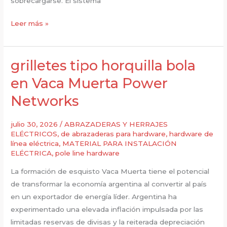
sobrecargarse. El sistema
Pernos
Leer más »
aisladores
de
acero
grilletes tipo horquilla bola
en
en Vaca Muerta Power
redes
Networks
BESS
de
Argentina
julio 30, 2026
/
ABRAZADERAS Y HERRAJES
ELÉCTRICOS
,
de abrazaderas para hardware
,
hardware de
línea eléctrica
,
MATERIAL PARA INSTALACIÓN
ELÉCTRICA
,
pole line hardware
La formación de esquisto Vaca Muerta tiene el potencial
de transformar la economía argentina al convertir al país
en un exportador de energía líder. Argentina ha
experimentado una elevada inflación impulsada por las
limitadas reservas de divisas y la reiterada depreciación