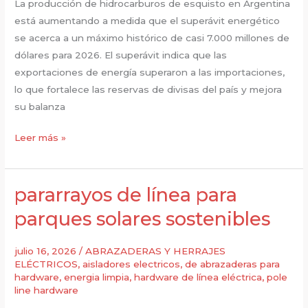
La producción de hidrocarburos de esquisto en Argentina
distribuida
está aumentando a medida que el superávit energético
se acerca a un máximo histórico de casi 7.000 millones de
dólares para 2026. El superávit indica que las
exportaciones de energía superaron a las importaciones,
lo que fortalece las reservas de divisas del país y mejora
su balanza
Abrazaderas
Leer más »
para
tirantes
de
pararrayos de línea para
anclaje
parques solares sostenibles
para
el
julio 16, 2026
/
ABRAZADERAS Y HERRAJES
desarrollo
ELÉCTRICOS
,
aisladores electricos
,
de abrazaderas para
de
hardware
,
energia limpia
,
hardware de línea eléctrica
,
pole
line hardware
la