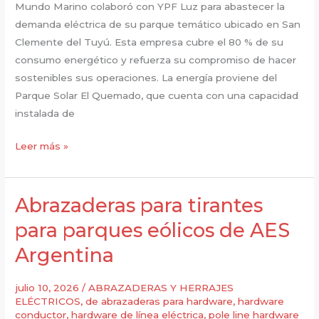
formación
Mundo Marino colaboró ​​con YPF Luz para abastecer la
Vaca
demanda eléctrica de su parque temático ubicado en San
Muerta
Clemente del Tuyú. Esta empresa cubre el 80 % de su
consumo energético y refuerza su compromiso de hacer
sostenibles sus operaciones. La energía proviene del
Parque Solar El Quemado, que cuenta con una capacidad
instalada de
pararrayos
Leer más »
de
línea
para
Abrazaderas para tirantes
parques
para parques eólicos de AES
solares
Argentina
sostenibles
julio 10, 2026
/
ABRAZADERAS Y HERRAJES
ELÉCTRICOS
,
de abrazaderas para hardware
,
hardware
conductor
,
hardware de línea eléctrica
,
pole line hardware