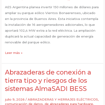
AES Argentina planea invertir 150 millones de dólares para
ampliar su parque eólico Vientos Bonaerenses, ubicado
en la provincia de Buenos Aires. Esta iniciativa contempla
la instalación de 16 aerogeneradores adicionales, lo que
aportará 102,4 MW extra a la red eléctrica. La ampliación
duplicará la actual capacidad de generación de energía
renovable del parque eólico.
Abrazaderas
Leer más »
para
tirantes
para
Abrazaderas de conexión a
parques
tierra tipo y riesgos de los
eólicos
sistemas AlmaSADI BESS
de
AES
Argentina
julio 9, 2026
/
ABRAZADERAS Y HERRAJES ELÉCTRICOS
,
comunicación de datos
,
de abrazaderas para hardware
,