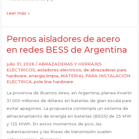
Abrazaderas
Leer más »
de
bajada
para
Pernos aisladores de acero
la
en redes BESS de Argentina
red
eléctrica
julio 31, 2026
/
ABRAZADERAS Y HERRAJES
inteligente
ELÉCTRICOS
,
aisladores electricos
,
de abrazaderas para
de
hardware
,
energia limpia
,
MATERIAL PARA INSTALACIÓN
ELÉCTRICA
,
pole line hardware
Brasil
La provincia de Buenos Aires, en Argentina, planea invertir
31.000 millones de dólares en baterías de gran escala para
evitar apagones. La propuesta contempla un sistema de
almacenamiento de energía en baterías (BESS) de 25 MW
y 125 MWh. En estos momentos de pico, las
subestaciones y las líneas de transmisión suelen