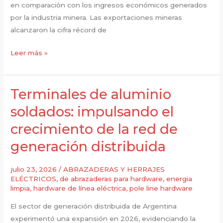
en comparación con los ingresos económicos generados
por la industria minera. Las exportaciones mineras
alcanzaron la cifra récord de
Los
Leer más »
ganchos
en
forma
Terminales de aluminio
de
soldados: impulsando el
J:
crecimiento de la red de
Fortalecimiento
de
generación distribuida
la
infraestructura
julio 23, 2026
/
ABRAZADERAS Y HERRAJES
de
ELÉCTRICOS
,
de abrazaderas para hardware
,
energia
limpia
,
hardware de línea eléctrica
,
pole line hardware
litio
El sector de generación distribuida de Argentina
experimentó una expansión en 2026, evidenciando la