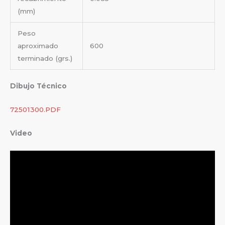
(mm)
Peso
aproximado
600
terminado (grs.)
Dibujo Técnico
72501300.PDF
Video