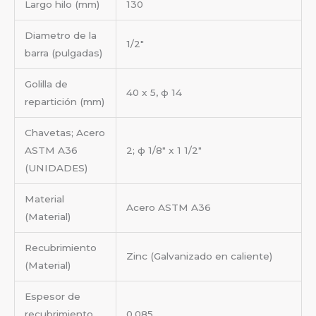
Largo hilo (mm)
130
Diametro de la
1/2″
barra (pulgadas)
Golilla de
40 x 5, ф 14
repartición (mm)
Chavetas; Acero
ASTM A36
2; ф 1/8″ x 1 1/2″
(UNIDADES)
Material
Acero ASTM A36
(Material)
Recubrimiento
Zinc (Galvanizado en caliente)
(Material)
Espesor de
recubrimiento
0.085