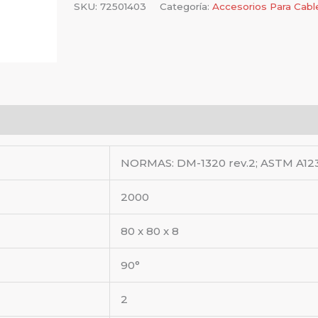
SKU:
72501403
Categoría:
Accesorios Para Cabl
NORMAS: DM-1320 rev.2; ASTM A123
2000
80 x 80 x 8
90°
2