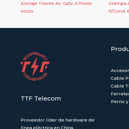
Anclaje Tirante Ac. Galv. A Poste
Grampa A
Mozo
P/Cond. 
Prod
Accesor
Cable 
Cable T
Ferrete
TTF Telecom
Perno y
Proveedor líder de hardware de
línea eléctrica en China.