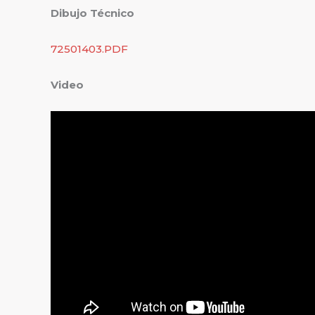
Dibujo Técnico
72501403.PDF
Video