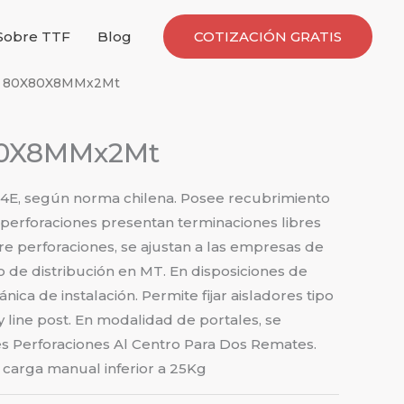
Sobre TTF
Blog
COTIZACIÓN GRATIS
lv. 80X80X8MMx2Mt
X80X8MMx2Mt
24E, según norma chilena. Posee recubrimiento
 perforaciones presentan terminaciones libres
re perforaciones, se ajustan a las empresas de
do de distribución en MT. En disposiciones de
ca de instalación. Permite fijar aisladores tipo
y line post. En modalidad de portales, se
es Perforaciones Al Centro Para Dos Remates.
carga manual inferior a 25Kg