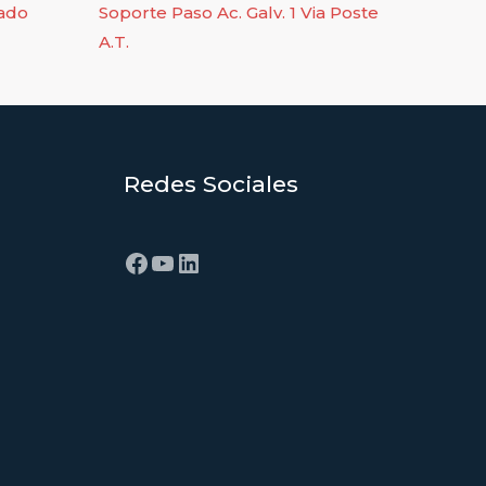
zado
Soporte Paso Ac. Galv. 1 Via Poste
A.T.
Redes Sociales
Facebook
YouTube
LinkedIn