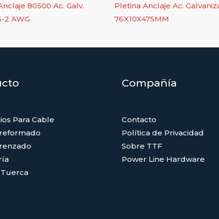
nclaje 80500 Ac. Galv.
Pletina Anclaje Ac. Galvani
6-2 AWG
76X10X475MM
ucto
Compañía
ios Para Cable
Contacto
Preformado
Política de Privacidad
renzado
Sobre TTF
ría
Power Line Hardware
 Tuerca