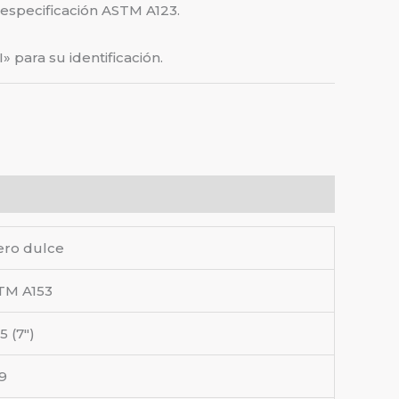
 especificación ASTM A123.
» para su identificación.
ero dulce
TM A153
5 (7″)
9