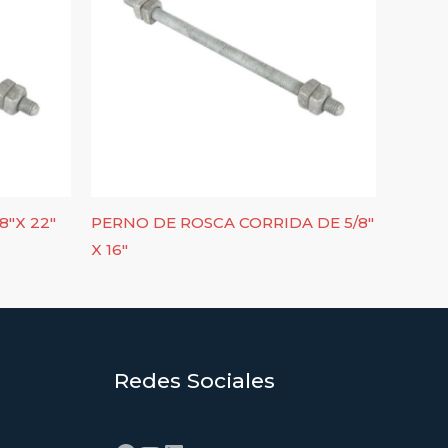
8″X 22″
PERNO DE ROSCA CORRIDA DE 5/8″
X 16″
Redes Sociales