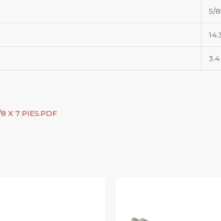
5/8
14.
3.4
 X 7 PIES.PDF